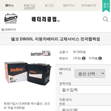
즐겨
회원가입
로그인
장바구니
마이페이지
메뉴
찾기
(3000P)
델코배터리
델코 DIN50L 자동차배터리 교체서비스 전국협력점
상품가
97,000원
배송비
(무료)
지역별
배터리선
택
장착지점
차종,연식,
회원가입시 3,000원 즉시할인, 포인
연료
트 적립 3,000점