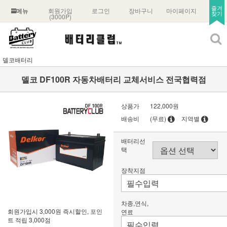
즐겨
회원가입
로그인
장바구니
마이페이지
메뉴
찾기
(3000P)
델코배터리
델코 DF100R 자동차배터리 교체서비스 전국협력점
상품가
122,000원
배송비
(무료)
지역별
배터리선
택
장착지점
차종,연식,
회원가입시 3,000원 즉시할인, 포인
연료
트 적립 3,000점