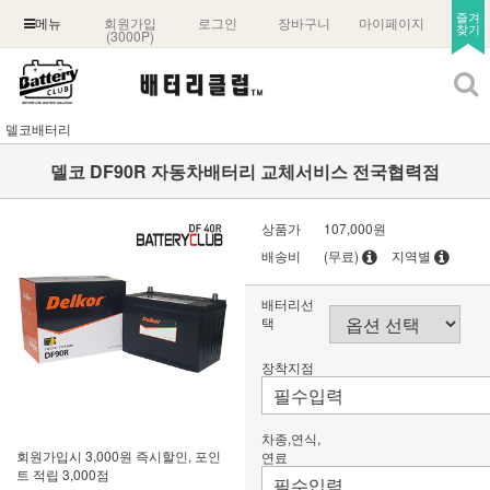
즐겨
회원가입
로그인
장바구니
마이페이지
메뉴
찾기
(3000P)
델코배터리
델코 DF90R 자동차배터리 교체서비스 전국협력점
상품가
107,000원
배송비
(무료)
지역별
배터리선
택
장착지점
차종,연식,
회원가입시 3,000원 즉시할인, 포인
연료
트 적립 3,000점