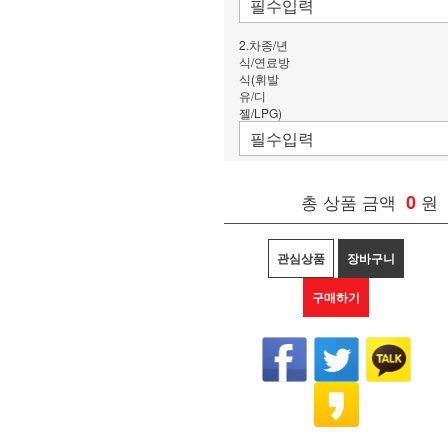
2.차종/년
식/연료방
식(휘발
유/디
젤/LPG)
총 상품 금액
0
원
관심상품
장바구니
구매하기