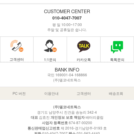
CUSTOMER CENTER
010-4047-7007
평 일 10:00~17:00
주말 및 공휴일은 쉽니다.
고객센터
1:1문의
카카오톡
톡톡문의
BANK INFO
국민 169001-04-168866
(주)델코네트웍스
PC 버전
이용안내
고객센터
배송조회
(주)델코네트웍스
경기도 남양주시 진건읍 송능리 342-4
대표
김효진
개인정보 보호 책임자
배터리클럽
사업자 등록번호
674-87-00200
통신판매업신고번호
제 2016-경기남양주-0193 호
전화
010-4047-7007
팩스
031-562-4440