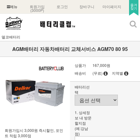
즐겨
회원가입
로그인
장바구니
마이페이지
메뉴
찾기
(3000P)
델코배터리
AGM배터리 자동차배터리 교체서비스 AGM70 80 95
상품가
167,000원
배송비
(무료)
지역별
배터리선
택
1. 상세정
보 내 방문
할지점
(예:강남
회원가입시 3,000원 즉시할인, 포인
점)
트 적립 3,000점