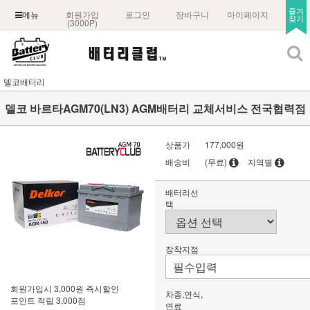
즐겨
회원가입
로그인
장바구니
마이페이지
메뉴
찾기
(3000P)
델코배터리
델코 바르타AGM70(LN3) AGM배터리 교체서비스 전국협력점
상품가
177,000원
배송비
(무료)
지역별
배터리선
택
장착지점
회원가입시 3,000원 즉시할인
차종,연식,
포인트 적립 3,000점
연료